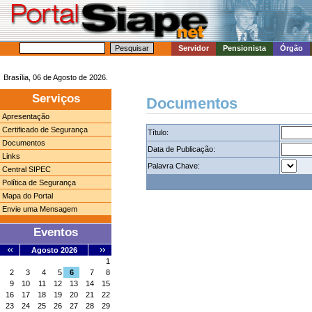
Servidor
Pensionista
Órgão
Brasília, 06 de Agosto de 2026.
Serviços
Documentos
Apresentação
Certificado de Segurança
Título:
Documentos
Data de Publicação:
Links
Palavra Chave:
Central SIPEC
Política de Segurança
Mapa do Portal
Envie uma Mensagem
Eventos
Agosto 2026
1
2
3
4
5
6
7
8
9
10
11
12
13
14
15
16
17
18
19
20
21
22
23
24
25
26
27
28
29